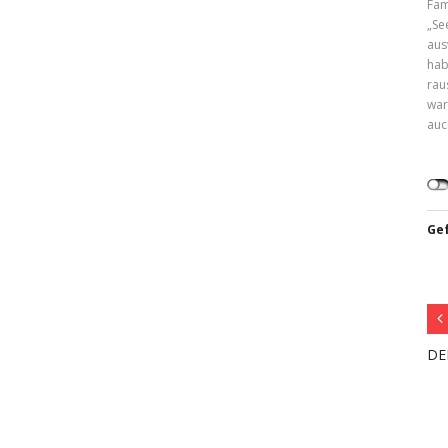
Fam
„Se
aus
hab
rau
war
auc
Gef
DE