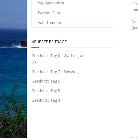
Papagedanken
hin
mei
Passion Papa
Die
Vaterfreuden
„Ki
NEUESTE BEITRÄGE
Geschützt: Tag 8 – Washington
D.C.
Geschützt: Tag 7 – Reisetag
Geschützt: Tag 6
Geschützt: Tag 5
Geschützt: Tag 4