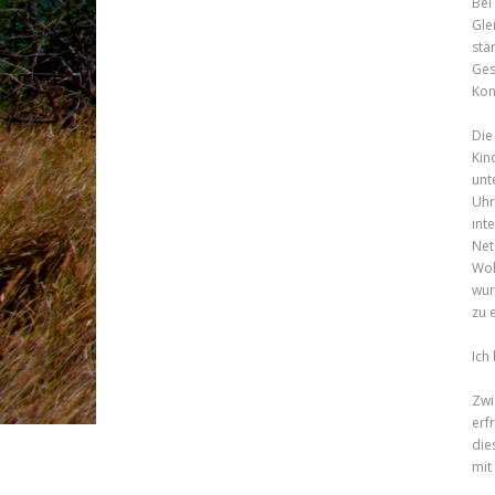
Bei
Gle
stä
Ges
Kon
Die
Kin
unt
Uhr
int
Net
Woh
wur
zu 
Ich
Zwi
erf
die
mit