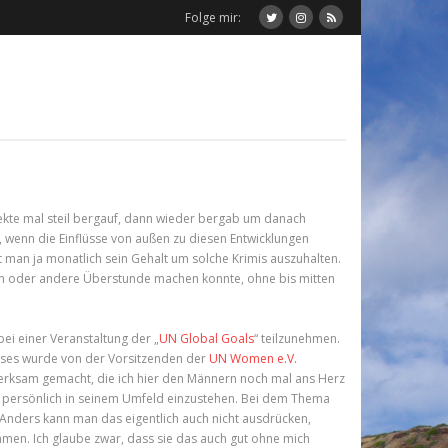
Folge mir:
jekte mal steil bergauf, dann wieder bergab um danach
em, wenn die Einflüsse von außen zu diesen Entwicklungen
t man ja monatlich sein Gehalt um solche Krimis auszuhalten.
e ein oder andere Überstunde machen konnte, ohne bis mitten
ei einer Veranstaltung der „
UN Global Goals
“ teilzunehmen.
ieses wurde von der Vorsitzenden der
UN Women e.V.
rksam gemacht, die ich hier den Männern noch mal ans Herz
n persönlich in seinem Umfeld einzustehen. Bei dem Thema
. Anders kann man das eigentlich auch nicht ausdrücken,
mmen. Ich glaube zwar, dass sie das auch gut ohne mich