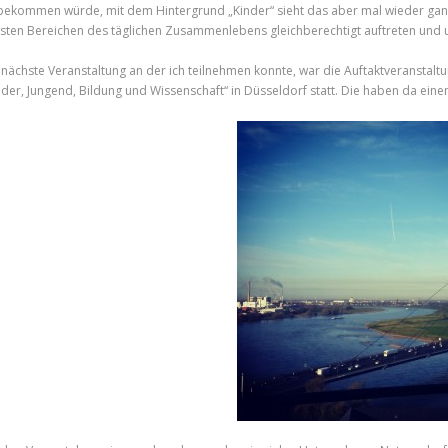
bekommen würde, mit dem Hintergrund „Kinder“ sieht das aber mal wieder ganz a
sten Bereichen des täglichen Zusammenlebens gleichberechtigt auftreten und u
 nächste Veranstaltung an der ich teilnehmen konnte, war die Auftaktveranstalt
nder, Jungend, Bildung und Wissenschaft“ in Düsseldorf statt. Die haben da einen