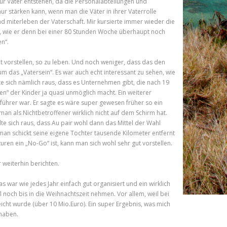
ür Väter entstehen, da die Personalabteilungen und
 stärken kann, wenn man die Väter in ihrer Vaterrolle
nd miterleben der Vaterschaft. Mir kursierte immer wieder die
gt, wie er denn bei einer 80 Stunden Woche überhaupt noch
en“.
ht vorstellen, so zu leben. Und noch weniger, dass das den
m das „Vatersein“. Es war auch echt interessant zu sehen, wie
te sich nämlich raus, dass es Unternehmen gibt, die nach 19
n“ der Kinder ja quasi unmöglich macht. Ein weiterer
sführer war. Er sagte es wäre super gewesen früher so ein
an als Nichtbetroffener wirklich nicht auf dem Schirm hat.
e sich raus, dass Au pair wohl dann das Mittel der Wahl
 man schickt seine eigene Tochter tausende Kilometer entfernt
uren ein „No-Go“ ist, kann man sich wohl sehr gut vorstellen.
 weiterhin berichten.
ar wie jedes Jahr einfach gut organisiert und ein wirklich
 noch bis in die Weihnachtszeit nehmen. Vor allem, weil bei
t wurde (über 10 Mio.Euro). Ein super Ergebnis, was mich
 haben.