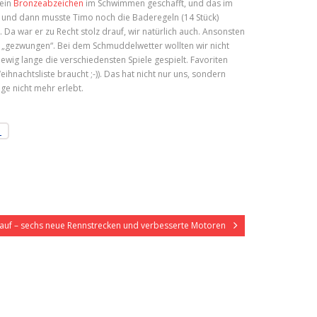
sein
Bronzeabzeichen
im Schwimmen geschafft, und das im
n und dann musste Timo noch die Baderegeln (14 Stück)
a war er zu Recht stolz drauf, wir natürlich auch. Ansonsten
 „gezwungen“. Bei dem Schmuddelwetter wollten wir nicht
wig lange die verschiedensten Spiele gespielt. Favoriten
eihnachtsliste braucht ;-)). Das hat nicht nur uns, sondern
ge nicht mehr erlebt.
 auf – sechs neue Rennstrecken und verbesserte Motoren