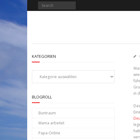
KATEGORIEN
Was
Kategorien
wie
füh
Gru
in 
BLOGROLL
Das
Ein
Buntraum
Deu
Mama arbeitet
leg
hab
Papa-Online
ver