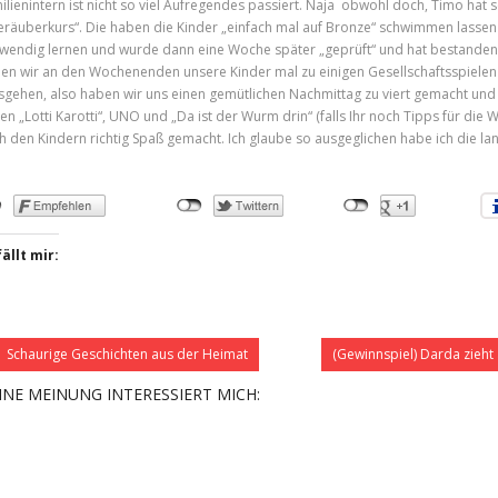
ilienintern ist nicht so viel Aufregendes passiert. Naja obwohl doch, Timo hat 
eräuberkurs“. Die haben die Kinder „einfach mal auf Bronze“ schwimmen lasse
wendig lernen und wurde dann eine Woche später „geprüft“ und hat bestanden. D
en wir an den Wochenenden unsere Kinder mal zu einigen Gesellschaftsspielen
sgehen, also haben wir uns einen gemütlichen Nachmittag zu viert gemacht und e
en „Lotti Karotti“, UNO und „Da ist der Wurm drin“ (falls Ihr noch Tipps für die W
h den Kindern richtig Spaß gemacht. Ich glaube so ausgeglichen habe ich die lan
ällt mir:
Schaurige Geschichten aus der Heimat
(Gewinnspiel) Darda zieht
INE MEINUNG INTERESSIERT MICH: