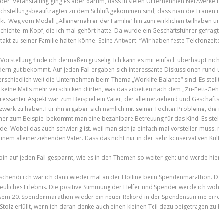
 der Veranstalung ging es aber darum, dass in vielen Unternehmen Netzwerke f
ichstellungsbeauftragten zu dem Schluß gekommen sind, dass man die Frauen nur
rkt. Weg vom Modell „Alleinernährer der Familie“ hin zum wirklichen teilhaben u
chichte im Kopf, die ich mal gehört hatte. Da wurde ein Geschäftsführer gefra
takt zu seiner Familie halten könne. Seine Antwort: “Wir haben feste Telefonzeit
 Vorstellung finde ich dermaßen gruselig. Ich kann es mir einfach überhaupt nic
dern gut bekommt. Auf jeden Fall ergaben sich interessante Diskussionen rund u
erschiedlich weit die Unternehmen beim Thema „Worklife Balance“ sind. Es stell
 keine Mails mehr verschicken dürfen, was das arbeiten nach dem „Zu-Bett-Gehe
eressanter Aspekt war zum Beispiel ein Vater, der alleinerziehend und Geschäft
zwerk zu haben. Für ihn ergaben sich nämlich mit seiner Tochter Probleme, die m
er zum Beispiel bekommt man eine bezahlbare Betreuung für das Kind. Es stellt
de. Wobei das auch schwierig ist, weil man sich ja einfach mal vorstellen muss,
einem alleinerziehenden Vater. Dass das nicht nur in den sehr konservativen Kult
 bin auf jeden Fall gespannt, wie es in den Themen so weiter geht und werde hier
schendurch war ich dann wieder mal an der Hotline beim Spendenmarathon. Das w
reuliches Erlebnis. Die positive Stimmung der Helfer und Spender werde ich wohl
sem 20. Spendenmarathon wieder ein neuer Rekord in der Spendensumme erreich
 Stolz erfüllt, wenn ich daran denke auch einen kleinen Teil dazu beigetragen zu