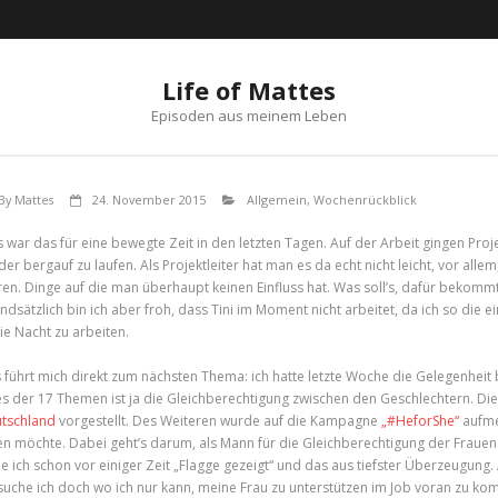
Life of Mattes
Episoden aus meinem Leben
By
Mattes
24. November 2015
Allgemein
,
Wochenrückblick
 war das für eine bewegte Zeit in den letzten Tagen. Auf der Arbeit gingen Pro
der bergauf zu laufen. Als Projektleiter hat man es da echt nicht leicht, vor all
ren. Dinge auf die man überhaupt keinen Einfluss hat. Was soll’s, dafür bekomm
ndsätzlich bin ich aber froh, dass Tini im Moment nicht arbeitet, da ich so di
die Nacht zu arbeiten.
 führt mich direkt zum nächsten Thema: ich hatte letzte Woche die Gelegenheit b
es der 17 Themen ist ja die Gleichberechtigung zwischen den Geschlechtern. D
tschland
vorgestellt. Des Weiteren wurde auf die Kampagne
„#HeforShe“
aufme
en möchte. Dabei geht’s darum, als Mann für die Gleichberechtigung der Fraue
e ich schon vor einiger Zeit „Flagge gezeigt“ und das aus tiefster Überzeugung
suche ich doch wo ich nur kann, meine Frau zu unterstützen im Job voran zu ko