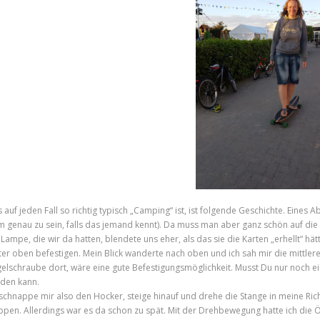
 auf jeden Fall so richtig typisch „Camping“ ist, ist folgende Geschichte. Eines A
m genau zu sein, falls das jemand kennt). Da muss man aber ganz schön auf die 
 Lampe, die wir da hatten, blendete uns eher, als das sie die Karten „erhellt“ hät
ter oben befestigen. Mein Blick wanderte nach oben und ich sah mir die mittlere
gelschraube dort, wäre eine gute Befestigungsmöglichkeit. Musst Du nur noch 
den kann.
 schnappe mir also den Hocker, steige hinauf und drehe die Stange in meine Richt
ppen. Allerdings war es da schon zu spät. Mit der Drehbewegung hatte ich die