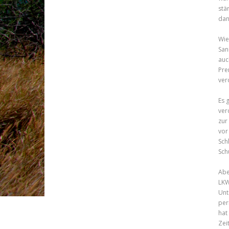
stä
dan
Wie
San
auc
Pre
ver
Es 
ver
zur
vor
Sch
Sch
Abe
LKW
Unt
per
hat
Zeit