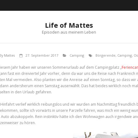
Life of Mattes
Episoden aus meinem Leben
By
Mattes
27. September 2017
Camping
Börgerende
,
Camping
,
Os
diesem Jahr haben wir unseren Sommerurlaub auf dem Campingplatz „
Ferienca
ann fast ein dreiviertel Jahr vorher, denn da war uns die Reise nach Frankreich 
zten Mal vermeiden. Also planten wir die Anreise auf einen Sonntag, so dass wi
 dann andersherum einen Samstag auserwählt. Das hat beides wirklich noch mal 
 selten in den Urlaub gefahren.
 Hinfahrt verlief wirklich reibungslos und wir wurden am Nachmittag freundlich b
ekommen, sollte ich vorwärts in unsere Parzelle fahren, was mich ein wenig wund
 Auto abzukoppeln. Rein instinktiv hätte ich den Wohnwagen auch irgendwie an
tzeinweiser zu hören.