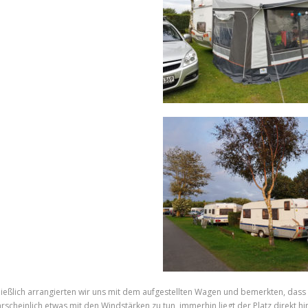
ließlich arrangierten wir uns mit dem aufgestellten Wagen und bemerkten, dass
rscheinlich etwas mit den Windstärken zu tun, immerhin liegt der Platz direkt h