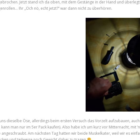
ebrochen. Jetzt stand ich da oben, mit dem Gestänge in der Hand und überlegte 
enrollen… Ihr „Och nö, echt jetzt?“ war dann nicht zu überhören.
uns dieselbe Öse, allerdings beim ersten Versuch das Vorzelt aufzubauen, auc
e kann man nur im 5er Pack kaufen). Also habe ich um kurz vor Mitternacht, mi
 angeschraubt. Am nächsten Tag hatten wir beide Muskelkater, weil wir es einf
ecken und teilweise noch Gewicht dabei zu tragen