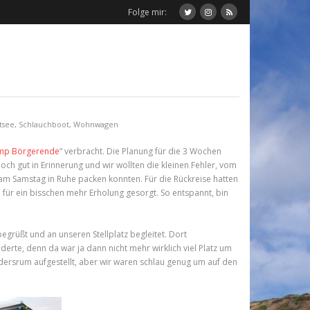
Folge mir:
tsee
,
Schlauchboot
,
Wohnwagen
mp Börgerende
“ verbracht. Die Planung für die 3 Wochen
noch gut in Erinnerung und wir wollten die kleinen Fehler, vom
r am Samstag in Ruhe packen konnten. Für die Rückreise hatten
für ein bisschen mehr Erholung gesorgt. So entspannt, bin
egrüßt und an unseren Stellplatz begleitet. Dort
erte, denn da war ja dann nicht mehr wirklich viel Platz um
dersrum aufgestellt, aber wir waren schlau genug um auf den