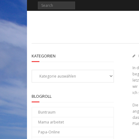
KATEGORIEN
In 
Kategorien
beg
let
wir
ich
BLOGROLL
Die
ang
Buntraum
das
Mama arbeitet
Pla
Papa-Online