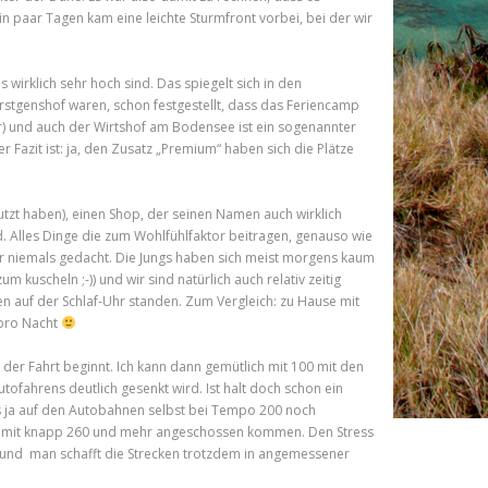
n paar Tagen kam eine leichte Sturmfront vorbei, bei der wir
 wirklich sehr hoch sind. Das spiegelt sich in den
erstgenshof waren, schon festgestellt, dass das Feriencamp
) und auch der Wirtshof am Bodensee ist ein sogenannter
 Fazit ist: ja, den Zusatz „Premium“ haben sich die Plätze
utzt haben), einen Shop, der seinen Namen auch wirklich
d. Alles Dinge die zum Wohlfühlfaktor beitragen, genauso wie
wir niemals gedacht. Die Jungs haben sich meist morgens kaum
kuscheln ;-)) und wir sind natürlich auch relativ zeitig
n auf der Schlaf-Uhr standen. Zum Vergleich: zu Hause mit
 pro Nacht
er Fahrt beginnt. Ich kann dann gemütlich mit 100 mit den
ofahrens deutlich gesenkt wird. Ist halt doch schon ein
 ja auf den Autobahnen selbst bei Tempo 200 noch
os mit knapp 260 und mehr angeschossen kommen. Den Stress
und man schafft die Strecken trotzdem in angemessener