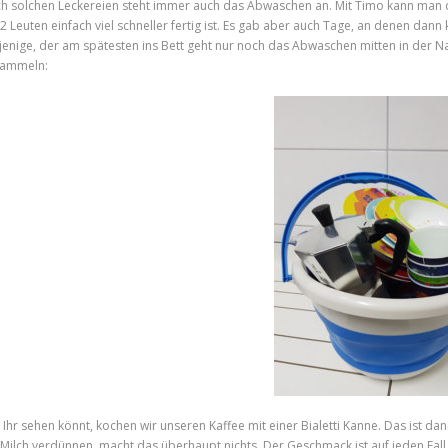
h solchen Leckereien steht immer auch das Abwaschen an. Mit Timo kann man d
 2 Leuten einfach viel schneller fertig ist. Es gab aber auch Tage, an denen dan
jenige, der am spätesten ins Bett geht nur noch das Abwaschen mitten in der Na
ammeln:
 Ihr sehen könnt, kochen wir unseren Kaffee mit einer Bialetti Kanne. Das ist d
 Milch verdünnen, macht das überhaupt nichts. Der Geschmack ist auf jeden Fall 