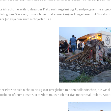
te ich schon erwähnt, dass der Platz auch regelmäßig Abendprogramme angebot
klich guten Gruppen, muss ich hier mal anmerken) und Lagerfeuer mit Stockbr
ere Jungs ja nun auch nicht jeden Tag.
der Platz an sich nicht so riesig war (verglichen mit den holländischen, die wi
 nicht so oft zum Einsatz. Trotzdem musste ich mir das manchmal „teilen“. Aber s