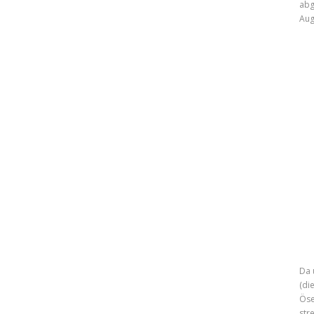
abg
Aug
Da 
(di
Öse
str