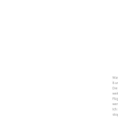
Was
8 u
Die
wei
Flü
wer
Ich
sto