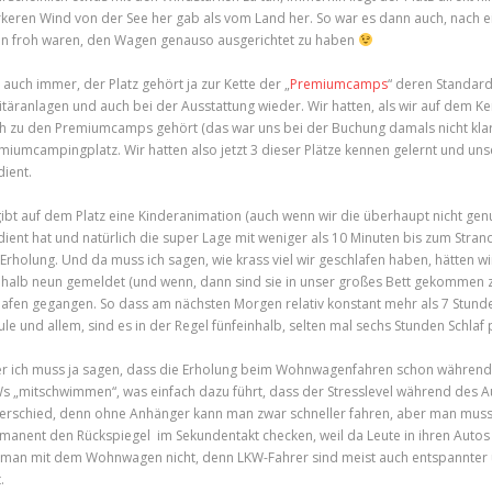
rkeren Wind von der See her gab als vom Land her. So war es dann auch, nach ei
n froh waren, den Wagen genauso ausgerichtet zu haben
 auch immer, der Platz gehört ja zur Kette der „
Premiumcamps
“ deren Standards
itäranlagen und auch bei der Ausstattung wieder. Wir hatten, als wir auf dem K
h zu den Premiumcamps gehört (das war uns bei der Buchung damals nicht klar
miumcampingplatz. Wir hatten also jetzt 3 dieser Plätze kennen gelernt und unser
dient.
gibt auf dem Platz eine Kinderanimation (auch wenn wir die überhaupt nicht gen
dient hat und natürlich die super Lage mit weniger als 10 Minuten bis zum Stran
 Erholung. Und da muss ich sagen, wie krass viel wir geschlafen haben, hätten 
 halb neun gemeldet (und wenn, dann sind sie in unser großes Bett gekommen zum 
lafen gegangen. So dass am nächsten Morgen relativ konstant mehr als 7 Stunde
ule und allem, sind es in der Regel fünfeinhalb, selten mal sechs Stunden Schlaf
r ich muss ja sagen, dass die Erholung beim Wohnwagenfahren schon während d
s „mitschwimmen“, was einfach dazu führt, dass der Stresslevel während des Aut
erschied, denn ohne Anhänger kann man zwar schneller fahren, aber man muss
manent den Rückspiegel im Sekundentakt checken, weil da Leute in ihren Aut
 man mit dem Wohnwagen nicht, denn LKW-Fahrer sind meist auch entspannter 
.