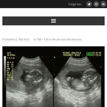
Folge mir:
Published
2. Mai 2012
at
768 × 576
in
Neues vom Nachwuchs…